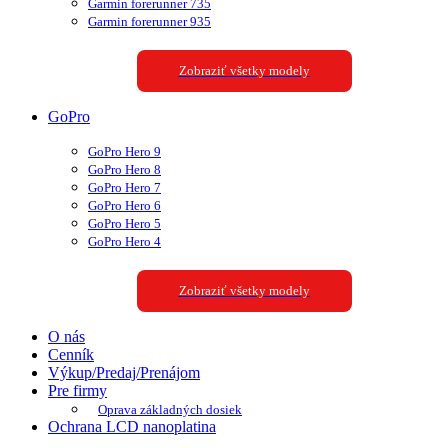
Garmin forerunner 735
Garmin forerunner 935
Zobraziť všetky modely
GoPro
GoPro Hero 9
GoPro Hero 8
GoPro Hero 7
GoPro Hero 6
GoPro Hero 5
GoPro Hero 4
Zobraziť všetky modely
O nás
Cenník
Výkup/Predaj/Prenájom
Pre firmy
Oprava základných dosiek
Ochrana LCD nanoplatina