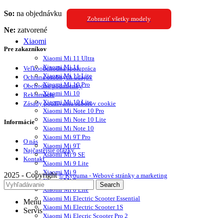
So:
na objednávku
Zobraziť všetky modely
Ne:
zatvorené
Xiaomi
Pre zakazníkov
Xiaomi Mi 11 Ultra
Xiaomi Mi 11
Veľkoobchodná spolupráca
Xiaomi Mi 11 Lite
Ochrana osobných údajov
Xiaomi Mi 10 Pro
Obchodné podmienky
Xiaomi Mi 10
Reklamácie
Xiaomi Mi 10 Lite
Zásady používania súborov cookie
Xiaomi Mi Note 10 Pro
Xiaomi Mi Note 10 Lite
Informácie
Xiaomi Mi Note 10
Xiaomi Mi 9T Pro
O nás
Xiaomi Mi 9T
Najčastejšie otázky
Xiaomi Mi 9 SE
Kontakt
Xiaomi Mi 9 Lite
Xiaomi Mi 9
2025 - Copyright
© Kyouma - Webové stránky a marketing
Xiaomi Mi 8
Search
Xiaomi Mi 8 Lite
Xiaomi Mi Electric Scooter Essential
Menu
Xiaomi Mi Electric Scooter 1S
Servis
Xiaomi Mi Elecric Scooter Pro 2