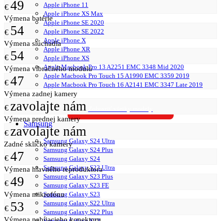
49
Apple iPhone 11
€
Apple iPhone XS Max
Výmena batérie
Apple iPhone SE 2020
54
Apple iPhone SE 2022
€
Apple iPhone X
Výmena slúchadla
Apple iPhone XR
54
€
Apple iPhone XS
Apple Macbook Pro 13 A2251 EMC 3348 Mid 2020
Výmena vibračného modulu
Apple Macbook Pro Touch 15 A1990 EMC 3359 2019
47
€
Apple Macbook Pro Touch 16 A2141 EMC 3347 Late 2019
Výmena zadnej kamery
zavolajte nám
€
Zobraziť všetky modely
Výmena prednej kamery
Samsung
zavolajte nám
€
Samsung Galaxy S24 Ultra
Zadné sklíčko kamery
Samsung Galaxy S24 Plus
47
€
Samsung Galaxy S24
Samsung Galaxy S23 Ultra
Výmena hlavného reproduktora
Samsung Galaxy S23 Plus
49
€
Samsung Galaxy S23 FE
Výmena mikrofónu
Samsung Galaxy S23
53
Samsung Galaxy S22 Ultra
€
Samsung Galaxy S22 Plus
Výmena nabíjacieho konektoru
Samsung Galaxy S22