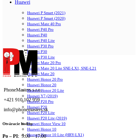
Huawei
Huawei P Smart (2021)
Huawei P Smart (2020)
Huawei Mate 40 Pro
Huawei P40 Pro
Huawei P40
Huawei P40 Lite
Huawei P30 Pro
Huawei P30
Huawei P30 Lite
Huawei Mate 20 Pro
Huawei Mate 20 Lite SNE-LX1, SNE-L21
Huawei Mate 20
Huawei Honor 20 Pro
Huawei Honor 20
PhoneMasters s.r.o.
Huawei Honor 20 Lite
Huawei Y7 (2019)
+421 910 102 959
Huawei P20 Pro
Huawei P20
info@phonemasters.sk
Huawei P20 Lite
Huawei P20 Lite (2019)
Huawei Honor View 10
Otváracie hodiny
Huawei Honor 10
Huawei Honor 10 Lite (HRY-LX1)
Po – PI
: 9:00 – 17:00