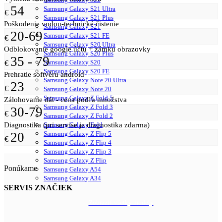
54
Samsung Galaxy S21 Ultra
€
Samsung Galaxy S21 Plus
Poškodenie vodou-technické čistenie
Samsung Galaxy S21
20-69
Samsung Galaxy S21 FE
€
Samsung Galaxy S20 Ultra
Odblokovanie google účtu + zámku obrazovky
Samsung Galaxy S20 Plus
35 - 79
Samsung Galaxy S20
€
Samsung Galaxy S20 FE
Prehratie softvéru android
Samsung Galaxy Note 20 Ultra
23
€
Samsung Galaxy Note 20
Samsung Galaxy Z Fold 5
Zálohovanie dát - cena podľa množstva
Samsung Galaxy Z Fold 3
30-79
€
Samsung Galaxy Z Fold 2
Diagnostika (pri servise je diagnostika zdarma)
Samsung Galaxy Fold
20
Samsung Galaxy Z Flip 5
€
Samsung Galaxy Z Flip 4
Samsung Galaxy Z Flip 3
Samsung Galaxy Z Flip
Ponúkame
Samsung Galaxy A54
Samsung Galaxy A34
SERVIS ZNAČIEK
Zobraziť všetky modely