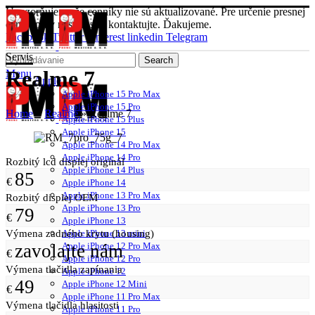
Upozorňujeme že cenníky nie sú aktualizované. Pre určenie presnej
ceny opráv nás prosím kontaktujte. Ďakujeme.
Facebook
Twitter
Pinterest
linkedin
Telegram
Servis
Search
Realme 7
Menu
Apple
Apple iPhone 15 Pro Max
Apple iPhone 15 Pro
Home
»
Realme
»
Realme 7
Apple iPhone 15 Plus
Apple iPhone 15
Apple iPhone 14 Pro Max
Apple iPhone 14 Pro
Rozbitý lcd displej originál
Apple iPhone 14 Plus
85
€
Apple iPhone 14
Apple iPhone 13 Pro Max
Rozbitý displej OEM
Apple iPhone 13 Pro
79
€
Apple iPhone 13
Výmena zadného krytu (housing)
Apple iPhone 13 mini
zavolajte nám
Apple iPhone 12 Pro Max
€
Apple iPhone 12 Pro
Výmena tlačidla zapínania
Apple iPhone 12
49
Apple iPhone 12 Mini
€
Apple iPhone 11 Pro Max
Výmena tlačidla hlasitosti
Apple iPhone 11 Pro