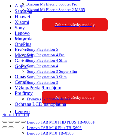
Xiaomi Mi Elecric Scooter Pro
Apple
Xiaomi Mi Elecric Scooter 2 M365
Samsung
Huawei
Xiaomi
Zobraziť všetky modely
Sony
Lenovo
Sony
Motorola
OnePlus
Sony Playstation 5
Realme
Sony Playstation 4 Pro
Microsoft
Sony Playstation 4 Slim
Garmin
Sony Playstation 4
GoPro
Sony Playstation 3 Super Slim
O nás
Sony Playstation 3 Slim
Cenník
Sony Playstation 3
Výkup/Predaj/Prenájom
Pre firmy
Zobraziť všetky modely
Oprava základných dosiek
Ochrana LCD nanoplatina
Lenovo
Scroll To Top
Lenovo TAB M10 FHD PLUS TB-X606F
Lenovo TAB M10 Plus TB-X606
Lenovo TAB M10 TB-X505